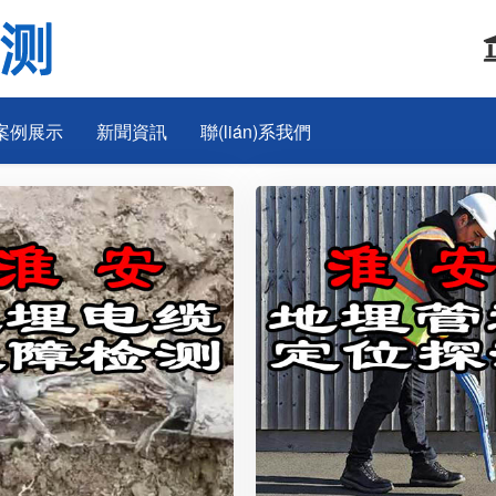
案例展示
新聞資訊
聯(lián)系我們